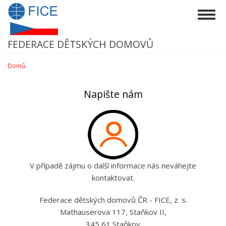
Přejít
Togg
k
navig
hlavnímu
obsahu
FEDERACE DĚTSKÝCH DOMOVŮ
Domů
Napište nám
V případě zájmu o další informace nás neváhejte
kontaktovat.
Federace dětských domovů ČR - FICE, z. s.
Mathauserova 117, Staňkov II,
345 61 Staňkov